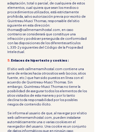
adaptación, total o parcial, de cualquiera de estos
elementos, cual quiera que sean los medios o
procedimientos utilizados, está estrictamente
prohibida, salvo autorización previa por escrito de
Quintreau Musci Thomas, responsable del sitio
siguiente en esta dirección:
thomas@callmemamihostal.com
, en caso
contrario se considerará que constituye una
infracción y podrá ser perseguida de conformidad
con las disposiciones de los diferentes artículos
L.335-2 y siguientes del Código de la Propiedad
Intelectual.
5.
Enlaces de hipertexto y cookies :
El sitio web callmemamihostal.com contiene una
serie de enlaces hacia otros sitios web (socios, sitios
fuente, etc.) que han sido puestos en línea con el
acuerdo de Quintreau-Musci Thomas. Sin
embargo, Quintreau-Musci Thomas no tiene la
posibilidad de asegurar todos los elementos de los
sitios visitados de esta manera y por lo tanto
declina toda responsabilidad por los posibles
riesgos de contenido ilícito.
Se informa al usuario de que, al navegar por el sitio
web callmemamihostal.com, pueden instalarse
automáticamente una o varias cookies en el
navegador del usuario. Una cookie es un conjunto
de datos informáticos que en ningún caso