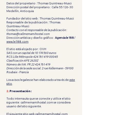
Datos del propietario : Thomas Quintreau-Musci
Dirección postal del propietario : Calle
55 126-30
Medellín, Antioquia
Fundador del sitio web : Thomas Quintreau-Musci
Responsable de la publicación : Thomas
Quintreau-Musci
Contacto con el responsable de la publicación :
thomas@callmemamihostal.com
Dirección artística y diseño gráfico :
Agencia le 188
/
www.le188.com
El sitio está alojado por : OVH
SAS con un capital de
10 174 560
euros
RCS Lille Métropole
424 761 419 00045
Clasificación APE 2620Z
Número de IVA: FR
22 424 761 419
Dirección de la sede social: 2 rue Kellermann - 59100
Roubaix - Francia
Los avisos legales se han elaborado a través de
este
sitio
.
2.
Presentación :
Todo internauta que se conecte y utilice el sitio
siguiente: callmemamihostal.com se considera
usuario del sitio siguiente.
El siguiente sitio web callmemamihostal.com