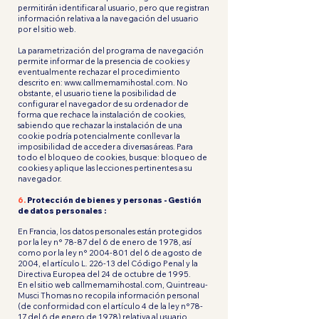
permitirán identificar al usuario, pero que registran
información relativa a la navegación del usuario
por el sitio web.
La parametrización del programa de navegación
permite informar de la presencia de cookies y
eventualmente rechazar el procedimiento
descrito en:
www.callmemamihostal.com
. No
obstante, el usuario tiene la posibilidad de
configurar el navegador de su ordenador de
forma que rechace la instalación de cookies,
sabiendo que rechazar la instalación de una
cookie podría potencialmente conllevar la
imposibilidad de acceder a diversas áreas. Para
todo el bloqueo de cookies, busque: bloqueo de
cookies y aplique las lecciones pertinentes a su
navegador.
6.
Protección de bienes y personas - Gestión
de datos personales :
En Francia, los datos personales están protegidos
por la ley n° 78-87 del 6 de enero de 1978, así
como por la ley n°
2004-801
del 6 de agosto de
2004, el artículo L. 226-13 del Código Penal y la
Directiva Europea del 24 de octubre de 1995.
En el sitio web callmemamihostal.com, Quintreau-
Musci Thomas no recopila información personal
(de conformidad con el artículo 4 de la ley n°78-
17 del 6 de enero de 1978) relativa al usuario,