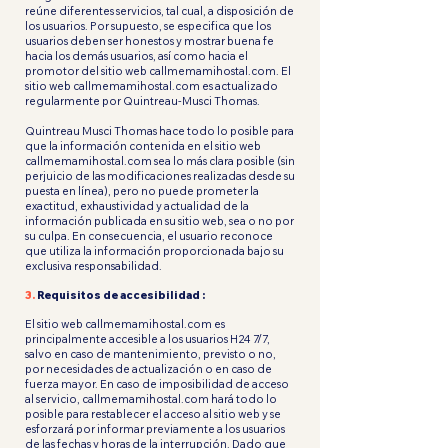
reúne diferentes servicios, tal cual, a disposición de
los usuarios. Por supuesto, se especifica que los
usuarios deben ser honestos y mostrar buena fe
hacia los demás usuarios, así como hacia el
promotor del sitio web callmemamihostal.com. El
sitio web callmemamihostal.com es actualizado
regularmente por Quintreau-Musci Thomas.
Quintreau Musci Thomas hace todo lo posible para
que la información contenida en el sitio web
callmemamihostal.com sea lo más clara posible (sin
perjuicio de las modificaciones realizadas desde su
puesta en línea), pero no puede prometer la
exactitud, exhaustividad y actualidad de la
información publicada en su sitio web, sea o no por
su culpa. En consecuencia, el usuario reconoce
que utiliza la información proporcionada bajo su
exclusiva responsabilidad.
3.
Requisitos de accesibilidad :
El sitio web callmemamihostal.com es
principalmente accesible a los usuarios H24 7/7,
salvo en caso de mantenimiento, previsto o no,
por necesidades de actualización o en caso de
fuerza mayor. En caso de imposibilidad de acceso
al servicio, callmemamihostal.com hará todo lo
posible para restablecer el acceso al sitio web y se
esforzará por informar previamente a los usuarios
de las fechas y horas de la interrupción. Dado que