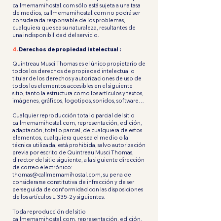
callmemamihostal.com sólo está sujeta a una tasa
de medios, callmemamihostal.com no podrá ser
considerada responsable de los problemas,
cualquiera que sea su naturaleza, resultantes de
una indisponibilidad del servicio.
4.
Derechos de propiedad intelectual :
Quintreau Musci Thomas es el único propietario de
todos los derechos de propiedad intelectual o
titular de los derechos y autorizaciones de uso de
todos los elementos accesibles en el siguiente
sitio, tanto la estructura como los artículos y textos,
imágenes, gráficos, logotipos, sonidos, software…
Cualquier reproducción total o parcial del sitio
callmemamihostal.com, representación, edición,
adaptación, total o parcial, de cualquiera de estos
elementos, cualquiera que sea el medio o la
técnica utilizada, está prohibida, salvo autorización
previa por escrito de Quintreau Musci Thomas,
director del sitio siguiente, a la siguiente dirección
de correo electrónico:
thomas@callmemamihostal.com
, su pena de
considerarse constitutiva de infracción y de ser
perseguida de conformidad con las disposiciones
de los artículos L.335-2 y siguientes.
Toda reproducción del sitio
callmemamihostal.com, representación, edición,