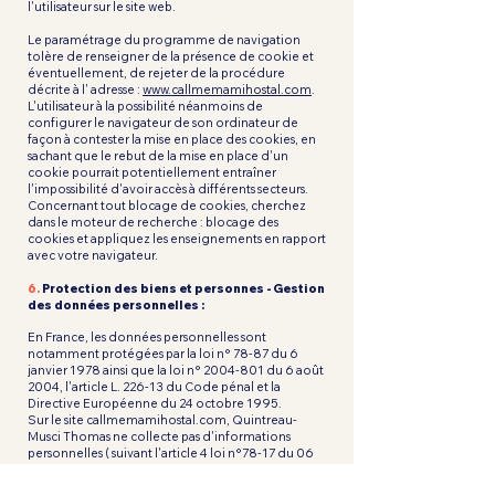
l'utilisateur sur le site web.
Le paramétrage du programme de navigation
tolère de renseigner de la présence de cookie et
éventuellement, de rejeter de la procédure
décrite à l' adresse :
www.callmemamihostal.com
.
L'utilisateur à la possibilité néanmoins de
configurer le navigateur de son ordinateur de
façon à contester la mise en place des cookies, en
sachant que le rebut de la mise en place d'un
cookie pourrait potentiellement entraîner
l'impossibilité d'avoir accès à différents secteurs.
Concernant tout blocage de cookies, cherchez
dans le moteur de recherche : blocage des
cookies et appliquez les enseignements en rapport
avec votre navigateur.
6.
Protection des biens et personnes - Gestion
des données personnelles :
En France, les données personnelles sont
notamment protégées par la loi n° 78-87 du 6
janvier 1978 ainsi que la loi n°
2004-801
du 6 août
2004, l'article L. 226-13 du Code pénal et la
Directive Européenne du 24 octobre 1995.
Sur le site callmemamihostal.com, Quintreau-
Musci Thomas ne collecte pas d'informations
personnelles ( suivant l'article 4 loi n°78-17 du 06
janvier 1978) relatives à l'usager que pour le besoin
de plusieurs services proposés par le site interne