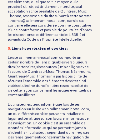
ces éléments, quel que soit le moyen ou le
procédé utilisé, est strictement interdite, sauf
acceptation écrite préalable de Quintreau Musci
Thomas, responsable du site suivant à cette adresse
:
thomas@callmemamihostal.com
, dans le cas
contraire elle sera considérée comme constitutive
d'une contrefaçon et passible de poursuite d'après
les dispositions des différents articles L.335-2 et
suivants du Code de Propriété Intellectuelle.
5.
Liens hypertextes et cookies :
Le site callmemamihostal.com comporte un
certain nombre de liens cliquables vers plusieurs
sites (partenaires, sites sources .) mis en ligne avec
l'accord de Quintreau-Musci Thomas. Néanmoins,
Quintreau-Musci Thomas n'a pas la possibilité de
sécuriser l'ensemble des éléments des sites ainsi
visités et décline donc l'entière responsabilité de
de cette façon concernant les risques éventuels de
contenus illicites.
L'utilisateur est tenu informé que lors de ses
navigation sur le site web callmemamihostal.com,
un ou différents cookies peuvent s'installer de
façon automatique sur son logiciel informatique
de navigation. Un cookie c'est un ensemble de
données informatique qui ne permettra jamais
d'identifier l'utilisateur, cependant qui enregistre
des renseignements concernant la navigation de