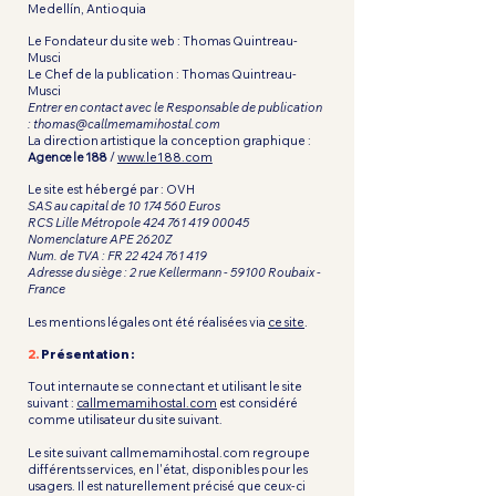
Medellín, Antioquia
Le Fondateur du site web : Thomas Quintreau-
Musci
Le Chef de la publication : Thomas Quintreau-
Musci
Entrer en contact avec le Responsable de publication
:
thomas@callmemamihostal.com
La direction artistique la conception graphique :
Agence le 188
/
www.le188.com
Le site est hébergé par : OVH
SAS au capital de
10 174 560
Euros
RCS Lille Métropole
424 761 419 00045
Nomenclature APE 2620Z
Num. de TVA : FR
22 424 761 419
Adresse du siège : 2 rue Kellermann - 59100 Roubaix -
France
Les mentions légales ont été réalisées via
ce site
.
2.
Présentation :
Tout internaute se connectant et utilisant le site
suivant :
callmemamihostal.com
est considéré
comme utilisateur du site suivant.
Le site suivant callmemamihostal.com regroupe
différents services, en l'état, disponibles pour les
usagers. Il est naturellement précisé que ceux-ci