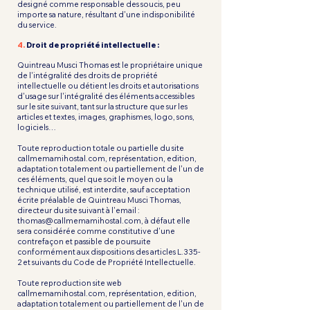
designé comme responsable des soucis, peu
importe sa nature, résultant d'une indisponibilité
du service.
4.
Droit de propriété intellectuelle :
Quintreau Musci Thomas est le propriétaire unique
de l'intégralité des droits de propriété
intellectuelle ou détient les droits et autorisations
d'usage sur l'intégralité des éléments accessibles
sur le site suivant, tant sur la structure que sur les
articles et textes, images, graphismes, logo, sons,
logiciels…
Toute reproduction totale ou partielle du site
callmemamihostal.com, représentation, edition,
adaptation totalement ou partiellement de l'un de
ces éléments, quel que soit le moyen ou la
technique utilisé, est interdite, sauf acceptation
écrite préalable de Quintreau Musci Thomas,
directeur du site suivant à l'email :
thomas@callmemamihostal.com
, à défaut elle
sera considérée comme constitutive d'une
contrefaçon et passible de poursuite
conformément aux dispositions des articles L.335-
2 et suivants du Code de Propriété Intellectuelle.
Toute reproduction site web
callmemamihostal.com, représentation, edition,
adaptation totalement ou partiellement de l'un de