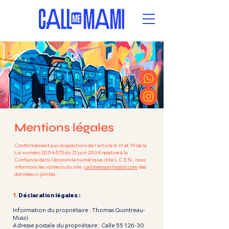
Mentions légales
Conformément aux dispositions de l'article 6-III et 19 de la
Loi numéro
2004-575
du 21 juin 2004 relative à la
Confiance dans l'économie numérique, dite L.C.E.N., nous
informons les visiteurs du site :
callmemamihostal.com
des
données ci-jointes :
1.
Déclaration légales :
Information du propriétaire : Thomas Quintreau-
Musci
Adresse postale du propriétaire : Calle
55 126-30