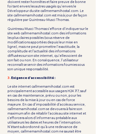
doivent rester honnêtes et faire preuve de bonne
foi tant envers les autres usagés qu'envers le
Développeur du site callmemamihostal.com. Le
site callmemamihostal.com est mis à jour de façon
régulière par Quintreau-Musci Thomas.
Quintreau Musci Thomas s'efforce d'indiquer sur le
site web callmemamihostal.com des informations
les plus claires possibles (sous réserve de
modifications apportées depuis leur mise en
ligne), mais ne peut promettre l'exactitude, la
complétude et l'actualité des informations
diffusées sur son site internet, qu'elles soient de
son fait ou non. En conséquence, l'utilisateur
reconnaît se servir des informations fournies sous
son unique responsabilité.
3.
Exigence d'accessibilité :
Le site internet callmemamihostal.com est
principalement accessible aux usagers H24 7/7, sauf
en cas de maintenance, prévu ou non, pour les
besoins de la mise à jour ou en cas de force
majeure. En cas d'impossibilité d'accès au service,
callmemamihostal.com se devouera à faire son
maximum afin de rétablir l'accès au site internet et
s'efforcera alors d'informer au préalable aux
utilisateurs les dates et heures de l'interruption.
N'étant subordonné qu'à une redevance de
moyen, callmemamihostal.com ne saurait être