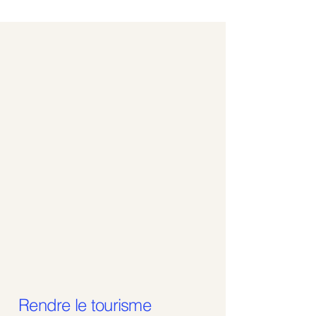
2
NOS CONVICTIONS POUR
VOYAGER MIEUX
SIMPLEMENT
Rendre le tourisme