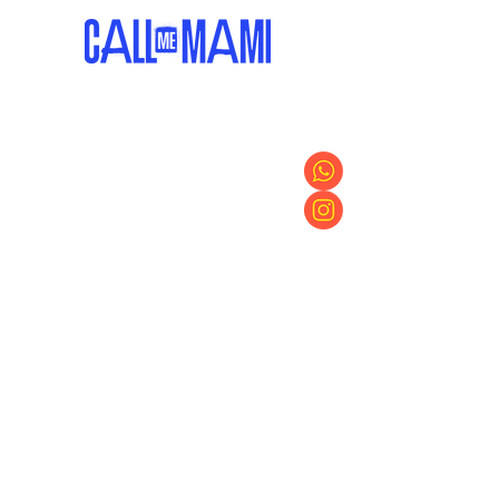
1
NOTRE RAISON D'ÊTRE
contre la
Lutter
précarité de
colombienne
familles
s
au travers de
l’hébergement de
dans une
voyageurs
de
barrio apaisé
Medellín